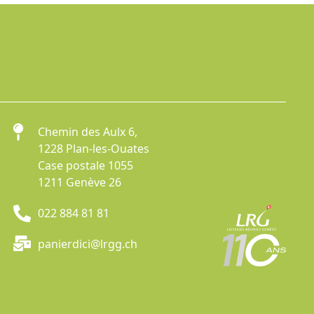
Chemin des Aulx 6,
1228 Plan-les-Ouates
Case postale 1055
1211 Genève 26
022 884 81 81
panierdici@lrgg.ch