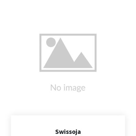
intellectuelles dans leurs projets de formation
spécialisée, d’emploi adapté et dans leur
organisation quotidienne. Les fruits et
légumes de l’assortiment Panier d’ici
proviennent de vergers et cultures genevois
certifiés GRTA et sont séchés et conditionnés
par le pôle Conditionnement alimentaire de la
SGIPA qui offre 20 places de travail à des
collaborateur·trice·s en emploi adapté. Cet
atelier de production adaptée se charge
également de la fabrication de contenants
alimentaires en papier à destination des
professionnel·le·s de la branche et, entre
autres, du conditionnement des farines du
Cercle des agriculteurs de Genève.
Swissoja