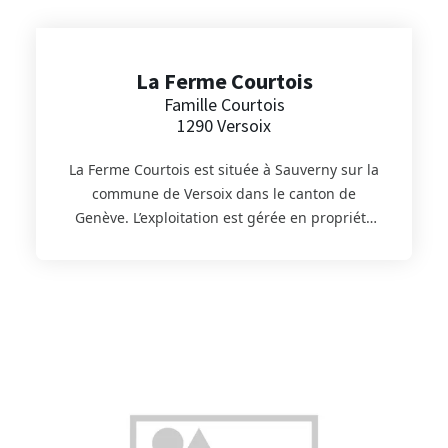
1970 près de 80% de la production viticole
genevoise. L’activité principale est la
transformation du raisin en vin, et sa
La Ferme Courtois
commercialisation. La coopérative reçoit les
Famille Courtois
raisins dès leur récolte pour leur vinification.
1290 Versoix
Installée depuis 2007 à Satigny, La Cave de
Genève SA vous propose toute l’année dans
La Ferme Courtois est située à Sauverny sur la
son magasin de découvrir et déguster des vins
commune de Versoix dans le canton de
de qualité, issus d’un terroir généreux cultivé
Genève. L’exploitation est gérée en propriété
avec talent par des viticulteurs passionnés.
par la famille Courtois depuis quatre
générations. Grandes cultures, cultures
maraîchères, arboriculture et marché à la
ferme sont les principales activités du
domaine. Sous le label de production PER
(Prestations Ecologiques Requises) on y
produit du blé, du colza, de l’orge brassicole,
des pois chiches, du sarrasin, des graines de
lin, des haricots et bien sûr les fameuses