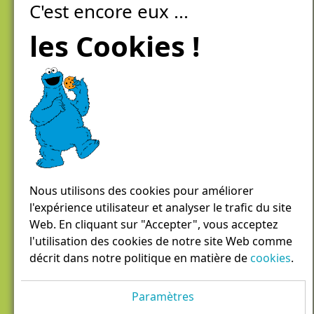
C'est encore eux ...
Laiteries Réunies Genève
Créer mon compte
les Cookies !
Chemin des Aulx 6,
1228 Plan-les-Ouates
Case postale 1055
1211 Genève 26
022 884 81 81
panierdici@lrgg.ch
Nous utilisons des cookies pour améliorer
l'expérience utilisateur et analyser le trafic du site
Web. En cliquant sur "Accepter", vous acceptez
l'utilisation des cookies de notre site Web comme
décrit dans notre politique en matière de
cookies
.
Paramètres