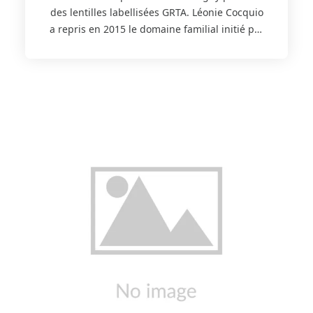
des lentilles labellisées GRTA. Léonie Cocquio
a repris en 2015 le domaine familial initié par
son arrière-grand-père. La production est
orientée sur la vigne, les grandes cultures et
surtout les célèbres lentilles vertes de La
Petite Grave. Ces lentilles sont appréciées
pour leur goût unique et leurs multiples
vertus nutritives (riches en protéines,
vitamines, oligoéléments et fibres
alimentaires, faibles en matière grasse et sans
gluten). Labellisées GRTA dès la création du
label, les lentilles vertes de la Petite Grave
sont produites sans apport d'engrais et
respectent les principes de la production
intégrée. Vous les retrouvez sur le site. Afin de
valoriser le produit, la ferme propose
également une déclinaison en "caviar" de
Lentilles vertes au vinaigre balsamique et en