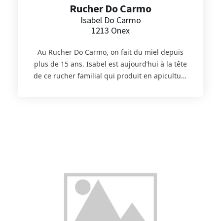
Rucher Do Carmo
Isabel Do Carmo
1213 Onex
Au Rucher Do Carmo, on fait du miel depuis
plus de 15 ans. Isabel est aujourd’hui à la tête
de ce rucher familial qui produit en apiculture
biologique depuis 2018. Les 220 ruches sont
installées sur le canton de Genève et
permettent de proposer deux miels différents,
celui de printemps et celui d’été. Le miel est
distribué localement, vous retrouverez le miel
d’été dans l’assortiment Panier d’ici. C’est
également ce miel qui est utilisé pour la
fabrication des yogourts au miel GRTA des
Laiteries Réunies.