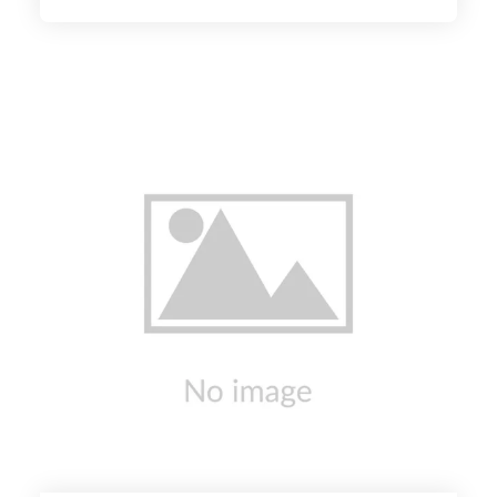
producteur de confitures et de sirops GRTA de
par la variété. La recherche du produit local,
sain et de qualité est une constante. Les jus de
pommes et sirops produits sans arôme, sans
colorant et sans conservateur ont décroché en
tout 6 médailles au Concours Suisse des
Produits du Terroir. Vous trouverez ici un large
assortiment de confitures, de sirops et de jus
de pomme.