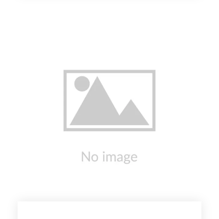
cardons… PAV SA les transforme et les
conditionne soit sous forme crue (lavée,
épluchée, coupée) soit sous forme cuite. « Si
un légume ne remplit pas les critères, il peut
toujours être valorisé autrement ! ». Derrière
PAV SA et Bio Saveurs, il y a avant tout une
entreprise familiale où ses membres sont
activement impliqués aux côtés de Georges
Vuillod. La gestion de l’énergie est une priorité
de l’entreprise qui a investi dans le
photovoltaïque et produit ainsi près de 50 %
de l’énergie utilisée dans les bâtiments et les
installations d’irrigations. Vous retrouverez sur
le site Panier d’ici un assortiment de salades,
de soupes, de légumes cuits tels que les
cardons ainsi que la gamme des tartinades de
légumes.