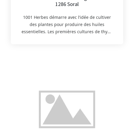
1286 Soral
1001 Herbes démarre avec l’idée de cultiver
des plantes pour produire des huiles
essentielles. Les premières cultures de thym,
sauge et menthe voient le jour en 2013 sur
une petite parcelle à Avusy. Actuellement 1001
Herbes est une jeune entreprise de
production de plantes aromatiques et
médicinales ainsi que de fleurs comestibles
qui travaille sur environ 2 hectares répartis en
5 parcelles et une serre qui sont situés à Soral
et aux alentours. Sur Panier d’ici, vous pourrez
retrouver un assortiment d’herbes
aromatiques, fleurs comestibles et tisanes.