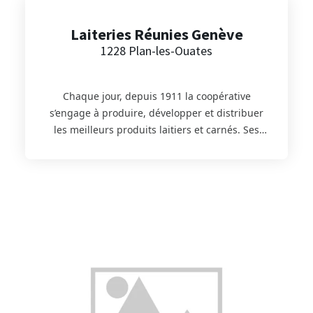
Laiteries Réunies Genève
1228 Plan-les-Ouates
Chaque jour, depuis 1911 la coopérative
s’engage à produire, développer et distribuer
les meilleurs produits laitiers et carnés. Ses
producteurs régionaux sont amoureux de
leurs bêtes et pleinement engagés dans une
agriculture responsable. Les produits laitiers,
lait ou fromage proposés sur le site Panier d’ici
sont fabriqués sur place à Plan-les-Ouates. Le
lait GRTA est produit à Genthod, Avully,
Céligny et Vernier par les familles
Baumgartner, Bieri, Pradervand et Zeller.