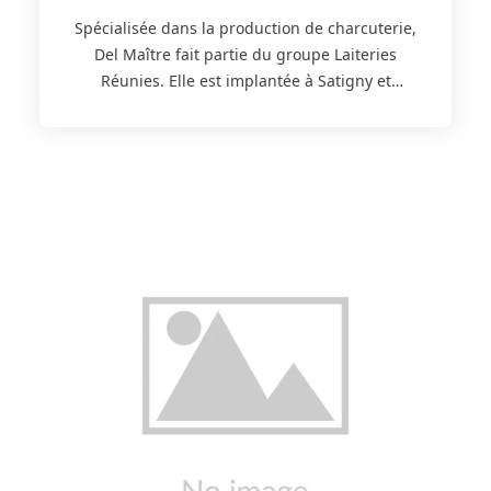
Spécialisée dans la production de charcuterie,
Del Maître fait partie du groupe Laiteries
Réunies. Elle est implantée à Satigny et
dispose d’un large savoir-faire. Les bêtes sont
issues d’exploitations situées dans le canton
de Genève, de Vaud ou en Zones franches et
transformées localement. L’entreprise propose
un large assortiment de saucisses,
charcuterie, produits salés ou fumés,
jambons. L’assortiment de produits savoureux
proposé sur le site Panier d’ici est certifié
GRTA.