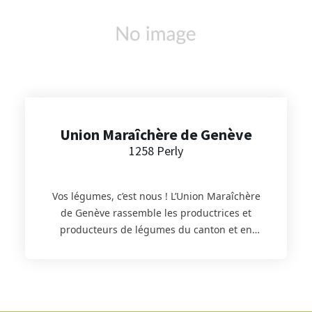
Union Maraîchère de Genève
1258 Perly
Vos légumes, c’est nous ! L’Union Maraîchère
de Genève rassemble les productrices et
producteurs de légumes du canton et en
assure la commercialisation. Ses 31 membres
travaillent main dans la main pour cultiver
plus de 100 légumes et petits fruits au fil des
saisons. Amoureux de leur terroir et de leur