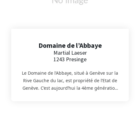
Domaine de l’Abbaye
Martial Laeser
1243 Presinge
Le Domaine de l’Abbaye, situé à Genève sur la
Rive Gauche du lac, est propriété de l’Etat de
Genève. C’est aujourd’hui la 4ème génération
de la famille Läser qui est aux commandes.
L’exploitation est labellisée Bio Bourgeon
Suisse. Elle produit du blé, du maïs, de
l’épeautre, du seigle, de l’avoine, de l’orge et
quelques autres céréales. Les diverses
céréales n’ont aucun ajout d’arôme ou autres