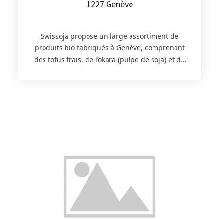
1227 Genève
Swissoja propose un large assortiment de
produits bio fabriqués à Genève, comprenant
des tofus frais, de l’okara (pulpe de soja) et du
soja drink. Pour vous garantir une
alimentation saine et simple, tous les produits
sont « 100% vegan » et sont réalisés
uniquement avec du soja Bio d’origine suisse
et des légumes certifiés Bio Bourgeon. Depuis
sa création en 1977, l’entreprise a conservé ses
méthodes de fabrication artisanales,
employant toujours plus d’hommes que de
machines. Seul le travail d’une équipe de
passionnés permet de proposer des produits
d’une telle qualité. Retrouvez dans
l’assortiment du site Panier d’ici les tofus
natures, fumés, basilic et légumes.