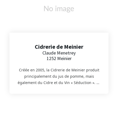
Cidrerie de Meinier
Claude Menetrey
1252 Meinier
Créée en 2005, la Cidrerie de Meinier produit
principalement du jus de pomme, mais
également du Cidre et du Vin « Séduction ». Le
jus de pomme obtient le label Genève Région
– Terre Avenir (GRTA) puisque les différentes
variétés de pommes proviennent des vergers
d'arboriculteurs genevois. Depuis quelques
années la ferme produit du Safran, le fameux