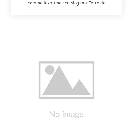
comme l’exprime son slogan « Terre de
Cultures ». À travers chacune de ses gammes
de vins, c’est toute l’histoire passée et présente
de Genève qui se dévoile. Féconde et
mouvementée, l’histoire de La Cave de Genève
remonte à la fin de la première guerre
mondiale. En 1929, plusieurs vignerons de la
région Arve et Lac décident de créer une
coopérative, qui prend le nom de La Cave de
La Souche et réunit une cinquantaine de
sociétaires. Les membres de cette coopérative
sont à l’origine de la première Appellation
d’Origine Contrôlée suisse pour les vins. En
1948, la société Vin Union est créée, et prend
en charge toutes les opérations d’œnologie, de
conditionnement et de commercialisation.
Après avoir souvent changé de nom tout en
conservant l’expression générique de « La
Cave », l’entreprise encave dans les années