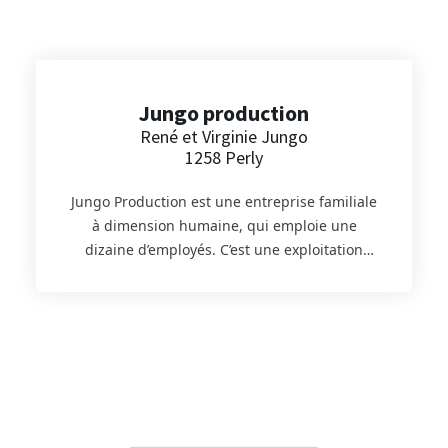
farine.
Jungo production
René et Virginie Jungo
1258 Perly
Jungo Production est une entreprise familiale
à dimension humaine, qui emploie une
dizaine d’employés. C’est une exploitation
maraîchère genevoise, spécialisée dans la
production de graines germées bio, en
particulier la pousse de haricot mungo bio
dont elle est pionnière en Suisse. L’entreprise
Jungo s’est ensuite diversifiée en développant
des produits à base de farine du terroir, tels
que les blinis, pancakes, pâtes à enrober,
crêpes et galettes. Sur le site Panier d’Ici, vous