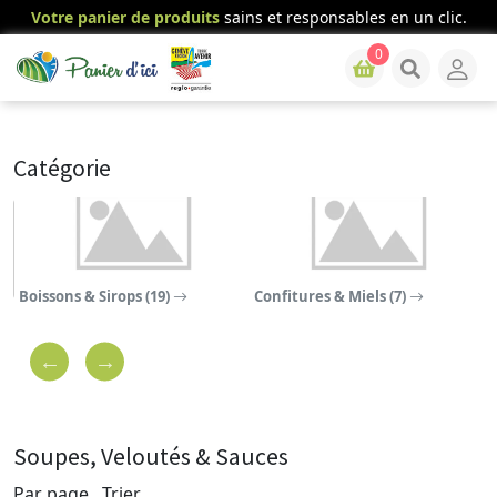
Votre panier de produits
sains et responsables en un clic.
0
Catégorie
Boissons & Sirops (19)
Confitures & Miels (7)
C
Soupes, Veloutés & Sauces
Par page
Trier