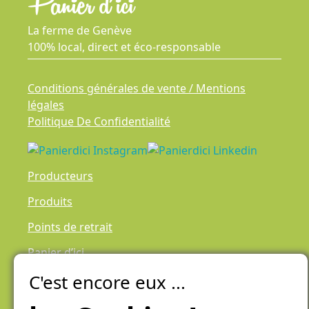
La ferme de Genève
100% local, direct et éco-responsable
Conditions générales de vente / Mentions
légales
Politique De Confidentialité
Producteurs
Produits
Points de retrait
Panier d’ici
C'est encore eux ...
Laiteries Réunies Genève
Créer mon compte