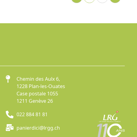
Chemin des Aulx 6,
1228 Plan-les-Ouates
Case postale 1055
1211 Genève 26
022 884 81 81
panierdici@lrgg.ch