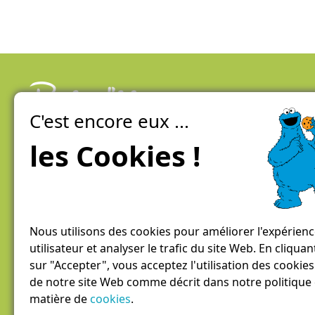
C'est encore eux ...
La ferme de Genève
100% local, direct et éco-responsable
les Cookies !
Conditions générales de vente / Mentions légales
Politique De Confidentialité
Nous utilisons des cookies pour améliorer l'expérien
utilisateur et analyser le trafic du site Web. En cliquan
sur "Accepter", vous acceptez l'utilisation des cookies
de notre site Web comme décrit dans notre politique
matière de
cookies
.