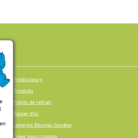
Producteurs
Produits
ce
Points de retrait
t
Panier d’ici
 en
Laiteries Réunies Genève
Créer mon compte