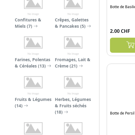
Botte de Basil
Confitures &
Crêpes, Galettes
Miels (7)
& Pancakes (5)
2.00 CHF
Farines, Polentas
Fromages, Lait &
& Céréales (13)
Crème (21)
Fruits & Légumes
Herbes, Légumes
(14)
& Fruits séchés
(18)
Botte de Persi