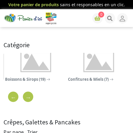
Votre panier de produits
sains et responsables en un clic.
0
Catégorie
Boissons & Sirops (19)
Confitures & Miels (7)
C
Crêpes, Galettes & Pancakes
Par page
Trier