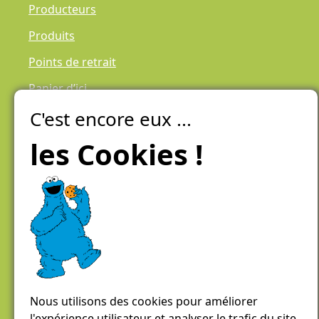
Producteurs
Produits
Points de retrait
Panier d’ici
C'est encore eux ...
Laiteries Réunies Genève
Créer mon compte
les Cookies !
Chemin des Aulx 6,
1228 Plan-les-Ouates
Case postale 1055
1211 Genève 26
022 884 81 81
panierdici@lrgg.ch
Nous utilisons des cookies pour améliorer
l'expérience utilisateur et analyser le trafic du site