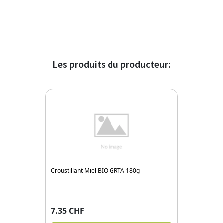
Les produits du producteur:
Croustillant Miel BIO GRTA 180g
Farine de B
7.35 CHF
6.00 CHF