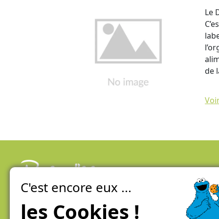
Le 
C’e
labe
l’o
ali
de 
Voi
C'est encore eux ...
La ferme de Genève
100% local, direct et éco-responsable
les Cookies !