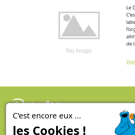
Le 
C’e
labe
l’o
ali
de 
Voi
C'est encore eux ...
La ferme de Genève
100% local, direct et éco-responsable
les Cookies !