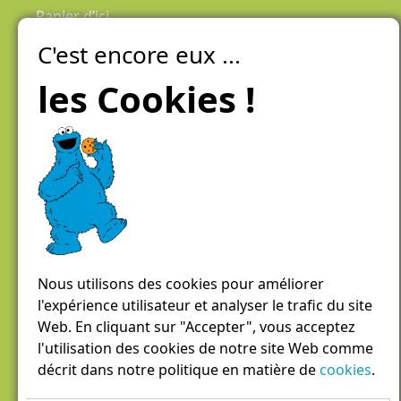
Panier d’ici
C'est encore eux ...
Laiteries Réunies Genève
Créer mon compte
les Cookies !
Chemin des Aulx 6,
1228 Plan-les-Ouates
Case postale 1055
1211 Genève 26
022 884 81 81
panierdici@lrgg.ch
Nous utilisons des cookies pour améliorer
l'expérience utilisateur et analyser le trafic du site
Web. En cliquant sur "Accepter", vous acceptez
l'utilisation des cookies de notre site Web comme
décrit dans notre politique en matière de
cookies
.