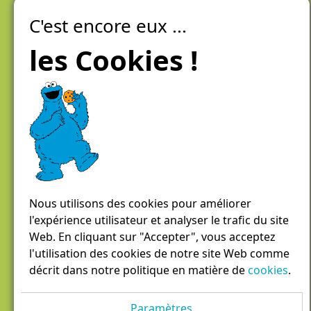
C'est encore eux ...
Laiteries Réunies Genève
Créer mon compte
les Cookies !
Chemin des Aulx 6,
1228 Plan-les-Ouates
Case postale 1055
1211 Genève 26
022 884 81 81
panierdici@lrgg.ch
Nous utilisons des cookies pour améliorer
l'expérience utilisateur et analyser le trafic du site
Web. En cliquant sur "Accepter", vous acceptez
l'utilisation des cookies de notre site Web comme
décrit dans notre politique en matière de
cookies
.
Paramètres