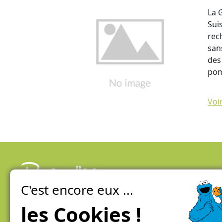
La 
Sui
rec
san
des
po
Voi
C'est encore eux ...
La ferme de Genève
100% local, direct et éco-responsable
les Cookies !