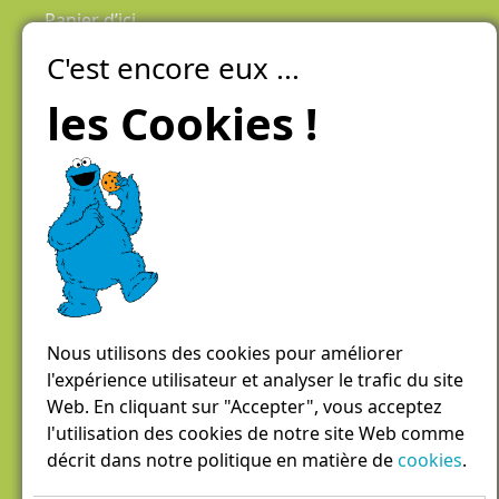
Panier d’ici
C'est encore eux ...
Laiteries Réunies Genève
Créer mon compte
les Cookies !
Chemin des Aulx 6,
1228 Plan-les-Ouates
Case postale 1055
1211 Genève 26
022 884 81 81
panierdici@lrgg.ch
Nous utilisons des cookies pour améliorer
l'expérience utilisateur et analyser le trafic du site
Web. En cliquant sur "Accepter", vous acceptez
l'utilisation des cookies de notre site Web comme
décrit dans notre politique en matière de
cookies
.