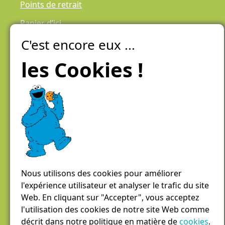
Points de retrait
Panier d’ici
C'est encore eux ...
Laiteries Réunies Genève
Créer mon compte
les Cookies !
Chemin des Aulx 6,
1228 Plan-les-Ouates
Case postale 1055
1211 Genève 26
022 884 81 81
panierdici@lrgg.ch
Nous utilisons des cookies pour améliorer
l'expérience utilisateur et analyser le trafic du site
Web. En cliquant sur "Accepter", vous acceptez
l'utilisation des cookies de notre site Web comme
décrit dans notre politique en matière de
cookies
.