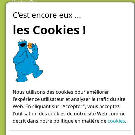
Panier d’ici
C'est encore eux ...
Laiteries Réunies Genève
Créer mon compte
les Cookies !
Chemin des Aulx 6,
1228 Plan-les-Ouates
Case postale 1055
1211 Genève 26
022 884 81 81
panierdici@lrgg.ch
Nous utilisons des cookies pour améliorer
l'expérience utilisateur et analyser le trafic du site
Web. En cliquant sur "Accepter", vous acceptez
l'utilisation des cookies de notre site Web comme
décrit dans notre politique en matière de
cookies
.