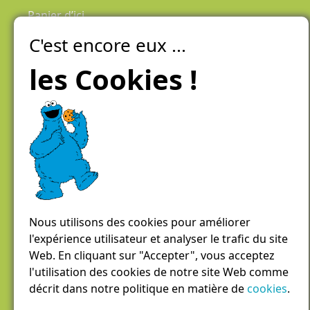
Panier d’ici
C'est encore eux ...
Laiteries Réunies Genève
Créer mon compte
les Cookies !
Chemin des Aulx 6,
1228 Plan-les-Ouates
Case postale 1055
1211 Genève 26
022 884 81 81
panierdici@lrgg.ch
Nous utilisons des cookies pour améliorer
l'expérience utilisateur et analyser le trafic du site
Web. En cliquant sur "Accepter", vous acceptez
l'utilisation des cookies de notre site Web comme
décrit dans notre politique en matière de
cookies
.