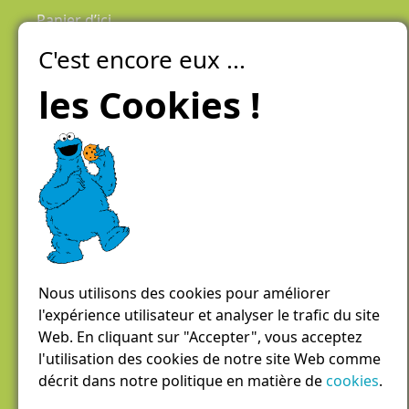
Panier d’ici
C'est encore eux ...
Laiteries Réunies Genève
Créer mon compte
les Cookies !
Chemin des Aulx 6,
1228 Plan-les-Ouates
Case postale 1055
1211 Genève 26
022 884 81 81
panierdici@lrgg.ch
Nous utilisons des cookies pour améliorer
l'expérience utilisateur et analyser le trafic du site
Web. En cliquant sur "Accepter", vous acceptez
l'utilisation des cookies de notre site Web comme
décrit dans notre politique en matière de
cookies
.