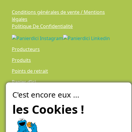
Conditions générales de vente / Mentions
légales
Politique De Confidentialité
Producteurs
Produits
Points de retrait
Panier d’ici
C'est encore eux ...
Laiteries Réunies Genève
Créer mon compte
les Cookies !
Chemin des Aulx 6,
1228 Plan-les-Ouates