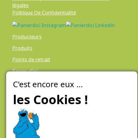
légales
Politique De Confidentialité
Producteurs
Produits
Points de retrait
Panier d’ici
C'est encore eux ...
Laiteries Réunies Genève
Créer mon compte
les Cookies !
Chemin des Aulx 6,
1228 Plan-les-Ouates
Case postale 1055
1211 Genève 26