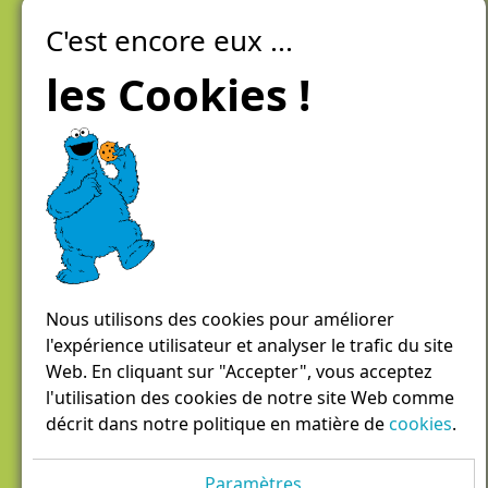
C'est encore eux ...
Laiteries Réunies Genève
Créer mon compte
les Cookies !
Chemin des Aulx 6,
1228 Plan-les-Ouates
Case postale 1055
1211 Genève 26
022 884 81 81
panierdici@lrgg.ch
Nous utilisons des cookies pour améliorer
l'expérience utilisateur et analyser le trafic du site
Web. En cliquant sur "Accepter", vous acceptez
l'utilisation des cookies de notre site Web comme
décrit dans notre politique en matière de
cookies
.
Paramètres