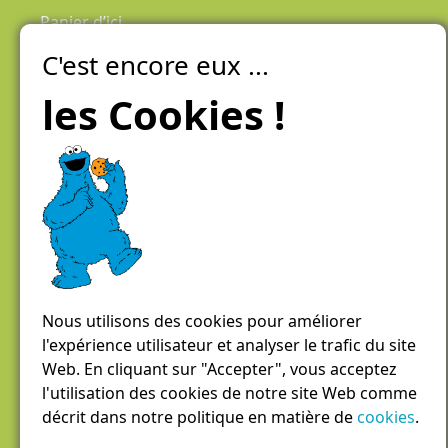
Panier d’ici
C'est encore eux ...
Laiteries Réunies Genève
Créer mon compte
les Cookies !
Chemin des Aulx 6,
1228 Plan-les-Ouates
Case postale 1055
1211 Genève 26
022 884 81 81
panierdici@lrgg.ch
Nous utilisons des cookies pour améliorer
l'expérience utilisateur et analyser le trafic du site
Web. En cliquant sur "Accepter", vous acceptez
l'utilisation des cookies de notre site Web comme
décrit dans notre politique en matière de
cookies
.