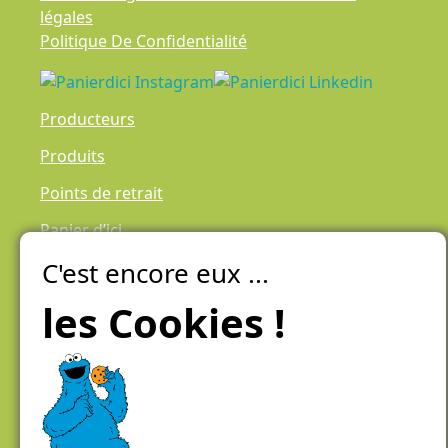
légales
Politique De Confidentialité
Producteurs
Produits
Points de retrait
Panier d’ici
C'est encore eux ...
Laiteries Réunies Genève
Créer mon compte
les Cookies !
Chemin des Aulx 6,
1228 Plan-les-Ouates
Case postale 1055
1211 Genève 26