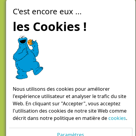
C'est encore eux ...
Laiteries Réunies Genève
Créer mon compte
les Cookies !
Chemin des Aulx 6,
1228 Plan-les-Ouates
Case postale 1055
1211 Genève 26
022 884 81 81
panierdici@lrgg.ch
Nous utilisons des cookies pour améliorer
l'expérience utilisateur et analyser le trafic du site
Web. En cliquant sur "Accepter", vous acceptez
l'utilisation des cookies de notre site Web comme
décrit dans notre politique en matière de
cookies
.
Paramètres