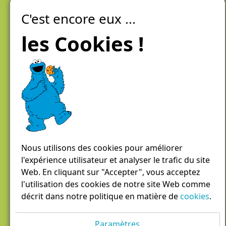
C'est encore eux ...
Laiteries Réunies Genève
Créer mon compte
les Cookies !
Chemin des Aulx 6,
1228 Plan-les-Ouates
Case postale 1055
1211 Genève 26
022 884 81 81
panierdici@lrgg.ch
Nous utilisons des cookies pour améliorer
l'expérience utilisateur et analyser le trafic du site
Web. En cliquant sur "Accepter", vous acceptez
l'utilisation des cookies de notre site Web comme
décrit dans notre politique en matière de
cookies
.
Paramètres