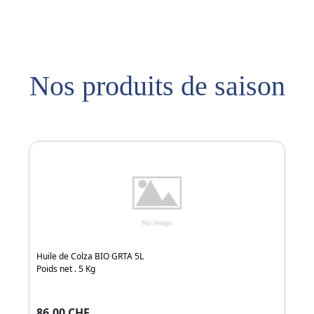
Nos produits de saison
Huile de Colza BIO GRTA 5L
Mie
Poids net . 5 Kg
86.00 CHF
19