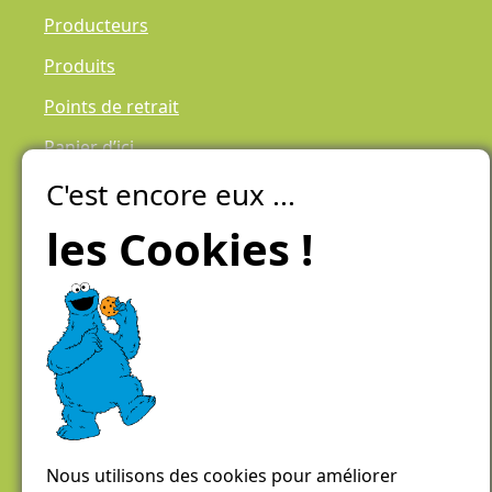
Producteurs
Produits
Points de retrait
Panier d’ici
C'est encore eux ...
Laiteries Réunies Genève
Créer mon compte
les Cookies !
Chemin des Aulx 6,
1228 Plan-les-Ouates
Case postale 1055
1211 Genève 26
022 884 81 81
panierdici@lrgg.ch
Nous utilisons des cookies pour améliorer