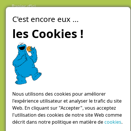
Panier d’ici
C'est encore eux ...
Laiteries Réunies Genève
Créer mon compte
les Cookies !
Chemin des Aulx 6,
1228 Plan-les-Ouates
Case postale 1055
1211 Genève 26
022 884 81 81
panierdici@lrgg.ch
Nous utilisons des cookies pour améliorer
l'expérience utilisateur et analyser le trafic du site
Web. En cliquant sur "Accepter", vous acceptez
l'utilisation des cookies de notre site Web comme
décrit dans notre politique en matière de
cookies
.