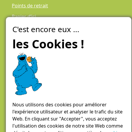
Points de retrait
Panier d’ici
C'est encore eux ...
Laiteries Réunies Genève
Créer mon compte
les Cookies !
Chemin des Aulx 6,
1228 Plan-les-Ouates
Case postale 1055
1211 Genève 26
022 884 81 81
panierdici@lrgg.ch
Nous utilisons des cookies pour améliorer
l'expérience utilisateur et analyser le trafic du site
Web. En cliquant sur "Accepter", vous acceptez
l'utilisation des cookies de notre site Web comme