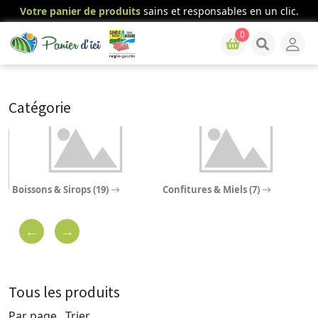
Votre panier de produits
sains et responsables en un clic.
0
Catégorie
Boissons & Sirops (19)
Confitures & Miels (7)
C
Tous les produits
Par page
Trier