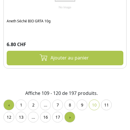
Aneth Séché BIO GRTA 10g
6.80 CHF
Ajouter au panier
Affiche 109 - 120 de 197 produits.
‹
1
2
...
7
8
9
10
11
12
13
...
16
17
›