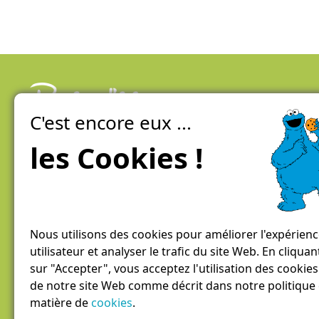
C'est encore eux ...
La ferme de Genève
100% local, direct et éco-responsable
les Cookies !
Conditions générales de vente / Mentions légales
Politique De Confidentialité
Nous utilisons des cookies pour améliorer l'expérien
utilisateur et analyser le trafic du site Web. En cliquan
sur "Accepter", vous acceptez l'utilisation des cookies
de notre site Web comme décrit dans notre politique
matière de
cookies
.