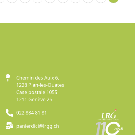
Chemin des Aulx 6,
1228 Plan-les-Ouates
Case postale 1055
1211 Genève 26
022 884 81 81
panierdici@lrgg.ch