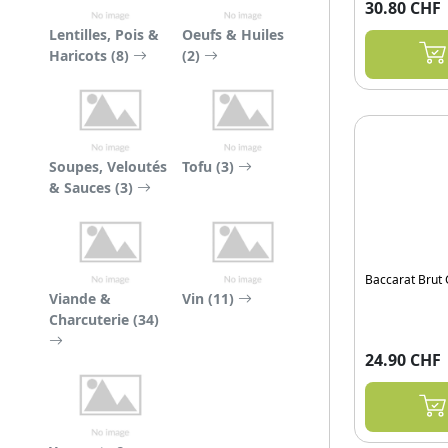
30.80 CHF
Lentilles, Pois &
Oeufs & Huiles
Haricots (8)
(2)
Soupes, Veloutés
Tofu (3)
& Sauces (3)
Baccarat Brut
Viande &
Vin (11)
Charcuterie (34)
24.90 CHF