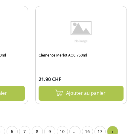
50ml
Clémence Merlot AOC 750ml
21.90 CHF
ier
Ajouter au panier
5
6
7
8
9
10
...
16
17
›