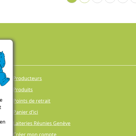
Producteurs
Produits
ce
Points de retrait
t
Panier d’ici
 en
Laiteries Réunies Genève
Créer mon compte