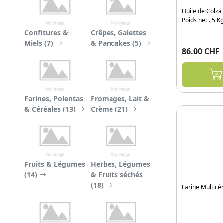
Huile de Colza
Poids net . 5 K
Confitures &
Crêpes, Galettes
Miels (7)
& Pancakes (5)
86.00 CHF
Farines, Polentas
Fromages, Lait &
& Céréales (13)
Crème (21)
Fruits & Légumes
Herbes, Légumes
(14)
& Fruits séchés
(18)
Farine Multicé