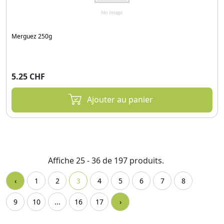
Merguez 250g
5.25 CHF
Ajouter au panier
Affiche 25 - 36 de 197 produits.
‹
1
2
3
4
5
6
7
8
9
10
...
16
17
›