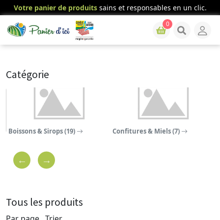
Votre panier de produits
sains et responsables en un clic.
0
Catégorie
Boissons & Sirops (19)
Confitures & Miels (7)
C
Tous les produits
Par page
Trier