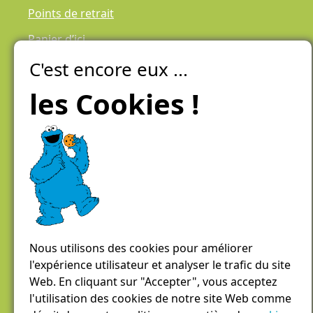
Points de retrait
Panier d’ici
C'est encore eux ...
Laiteries Réunies Genève
Créer mon compte
les Cookies !
Chemin des Aulx 6,
1228 Plan-les-Ouates
Case postale 1055
1211 Genève 26
022 884 81 81
panierdici@lrgg.ch
Nous utilisons des cookies pour améliorer
l'expérience utilisateur et analyser le trafic du site
Web. En cliquant sur "Accepter", vous acceptez
l'utilisation des cookies de notre site Web comme