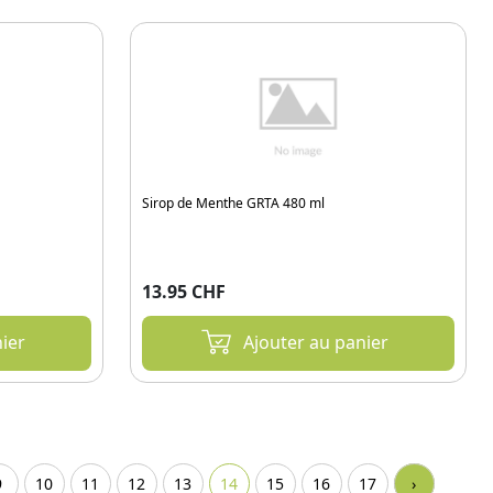
Sirop de Menthe GRTA 480 ml
13.95 CHF
ier
Ajouter au panier
9
10
11
12
13
14
15
16
17
›