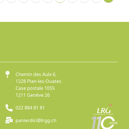
Chemin des Aulx 6,
1228 Plan-les-Ouates
Case postale 1055
1211 Genève 26
022 884 81 81
panierdici@lrgg.ch