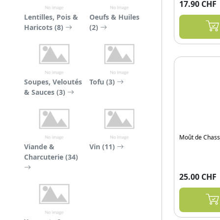
17.90 CHF
Lentilles, Pois &
Oeufs & Huiles
Haricots (8)
(2)
Soupes, Veloutés
Tofu (3)
& Sauces (3)
Moût de Chass
Viande &
Vin (11)
Charcuterie (34)
25.00 CHF