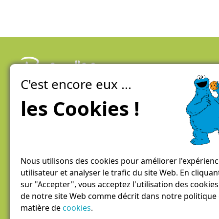
C'est encore eux ...
La ferme de Genève
100% local, direct et éco-responsable
les Cookies !
Conditions générales de vente / Mentions légales
Politique De Confidentialité
Nous utilisons des cookies pour améliorer l'expérien
utilisateur et analyser le trafic du site Web. En cliquan
sur "Accepter", vous acceptez l'utilisation des cookies
de notre site Web comme décrit dans notre politique
matière de
cookies
.