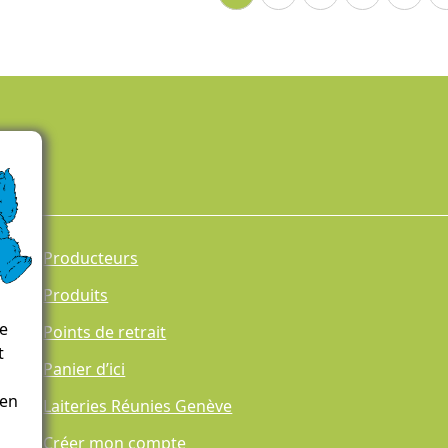
Producteurs
Produits
ce
Points de retrait
t
Panier d’ici
 en
Laiteries Réunies Genève
Créer mon compte